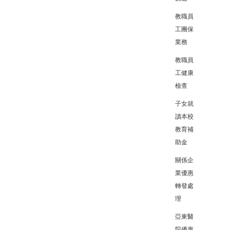
教職員
工團保
業務
教職員
工健康
檢查
子女就
讀本校
教育補
助金
關係企
業優惠
轉發處
理
亞東醫
院優惠