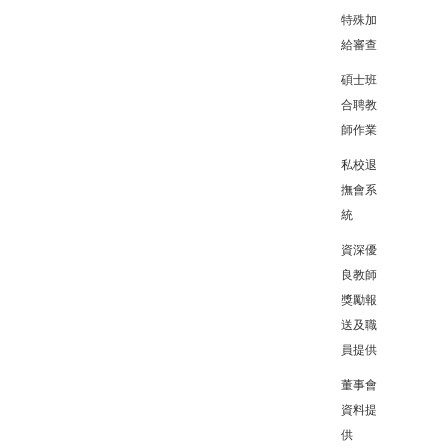
特殊加
給審查
碩士班
合聘教
師作業
私校退
撫會系
統
資深優
良教師
獎勵報
送及職
員提供
董事會
資料提
供