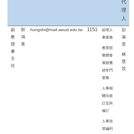
代
理
人
1151
副
郭
hungshi@mail.aeust.edu.tw
彭
綜理人
教
鴻
淑
事業務
授
熹
意
教育部
兼
林
整體發
主
慧
展經費
任
玟
經常門
業
務
人事相
關法規
訂定與
修訂
人事預
算編列