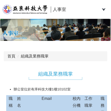
跳
到
人事室
主
要
內
容
區
首頁
組織及業務職掌
組織及業務職掌
辦公室位於有庠科技大樓1樓10102室
職
姓
Email
校內
工作
職
稱
名
分機
職掌
務