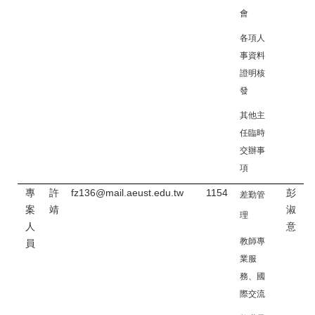
會
各項人
事資料
證明核
發
其他主
任臨時
交辦事
項
專
許
fz136@mail.aeust.edu.tw
1154
彭
差勤管
案
靖
淑
理
人
意
教師專
員
業服
務、國
際交流