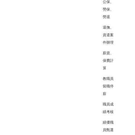
公保、
勞保、
勞退
退撫、
資遣案
件辦理
薪資、
保費計
算
教職員
留職停
薪
職員成
績考核
績優職
員甄選