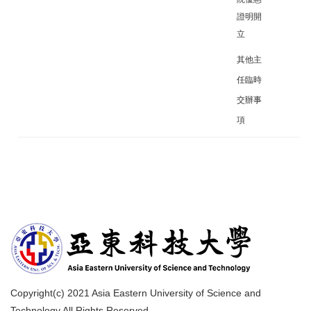
證明開
立
其他主
任臨時
交辦事
項
Copyright(c) 2021 Asia Eastern University of Science and
Technology All Rights Reserved