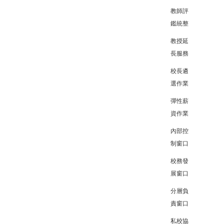
教師評
鑑統整
教授延
長服務
校長遴
選作業
彈性薪
資作業
內部控
制窗口
校務發
展窗口
分層負
責窗口
私校協