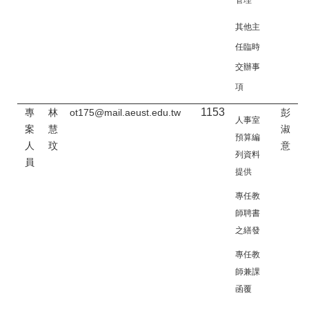
其他主
任臨時
交辦事
項
1153
專
林
ot175@mail.aeust.edu.tw
彭
人事室
案
慧
淑
預算編
人
玟
意
列資料
員
提供
專任教
師聘書
之繕發
專任教
師兼課
函覆