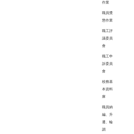
作業
職員獎
懲作業
職工評
議委員
會
職工申
訴委員
會
校務基
本資料
庫
職員納
編、升
遷、輪
調