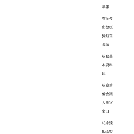
填報
有庠傑
出教授
獎甄選
會議
校務基
本資料
庫
校慶籌
備會議
人事室
窗口
紀念獎
勵盃製