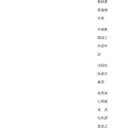
教師產
業服務
作業
外籍教
職員工
作證申
請
法院扣
款函文
處理
進用身
心障礙
者、原
住民調
查表之