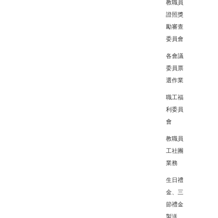
教職員
證照獎
勵審查
委員會
各會議
委員票
選作業
職工福
利委員
會
教職員
工社團
業務
生日禮
金、三
節禮金
製送